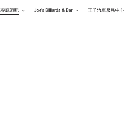
Y
德餐廳酒吧
Joe’s Billiards & Bar
王子汽車服務中心
TION